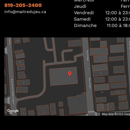
819-205-2400
Jeudi
Fer
info@maitredujeu.ca
Vendredi
12:00 à 23
Samedi
12:00 à 23
Dimanche
11:00 à 18
Map data ©2026 Goo