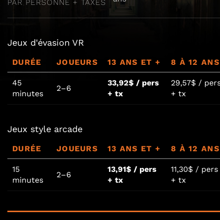
PAR PERSONNE + TAXES
Jeux d'évasion VR
DURÉE
JOUEURS
13 ANS ET +
8 À 12 ANS
45
33,92$ / pers
29,57$ / per
2–6
minutes
+ tx
+ tx
Jeux style arcade
DURÉE
JOUEURS
13 ANS ET +
8 À 12 ANS
15
13,91$ / pers
11,30$ / pers
2–6
minutes
+ tx
+ tx