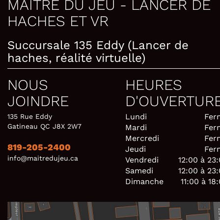
MAÎTRE DU JEU - LANCER DE
HACHES ET VR
Succursale 135 Eddy (Lancer de
haches, réalité virtuelle)
NOUS
HEURES
JOINDRE
D'OUVERTUR
Lundi
Fer
135 Rue Eddy
Gatineau QC J8X 2W7
Mardi
Fer
Mercredi
Fer
819-205-2400
Jeudi
Fer
info@maitredujeu.ca
Vendredi
12:00 à 23
Samedi
12:00 à 23
Dimanche
11:00 à 18