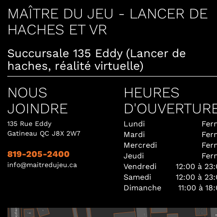
MAÎTRE DU JEU - LANCER DE
HACHES ET VR
Succursale 135 Eddy (Lancer de
haches, réalité virtuelle)
NOUS
HEURES
JOINDRE
D'OUVERTUR
Lundi
Fer
135 Rue Eddy
Gatineau QC J8X 2W7
Mardi
Fer
Mercredi
Fer
819-205-2400
Jeudi
Fer
info@maitredujeu.ca
Vendredi
12:00 à 23
Samedi
12:00 à 23
Dimanche
11:00 à 18