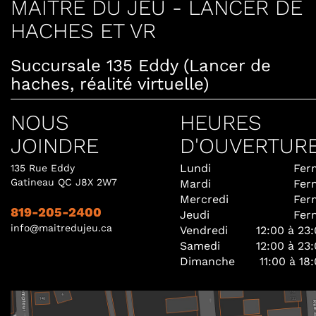
MAÎTRE DU JEU - LANCER DE
HACHES ET VR
Succursale 135 Eddy (Lancer de
haches, réalité virtuelle)
NOUS
HEURES
JOINDRE
D'OUVERTUR
Lundi
Fer
135 Rue Eddy
Gatineau QC J8X 2W7
Mardi
Fer
Mercredi
Fer
819-205-2400
Jeudi
Fer
info@maitredujeu.ca
Vendredi
12:00 à 23
Samedi
12:00 à 23
Dimanche
11:00 à 18