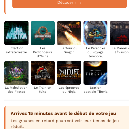
Découvrir →
Infection
Les
La Tour du
Le Paradoxe
Le Manoir 
extraterrestre
Profondeurs
Dragon
du voyage
l'Évasion
d'Osiris
temporel
La Malédiction
Le Train en
Les épreuves
Station
des Pirates
fuite
du Ninja
spatiale Tiberia
Arrivez 15 minutes avant le début de votre jeu
Les groupes en retard pourront voir leur temps de jeu
réduit.