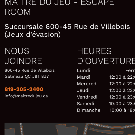
MAÎTRE DU JEU - ESCAPE
ROOM
Succursale 600-45 Rue de Villebois
(Jeux d'évasion)
NOUS
HEURES
JOINDRE
D'OUVERTUR
Lundi
Fer
600-45 Rue de Villebois
Gatineau QC J8T 8J7
Mardi
12:00 à 22
Mercredi
12:00 à 22
819-205-2400
Jeudi
12:00 à 22
info@maitredujeu.ca
Vendredi
12:00 à 23
Samedi
10:00 à 23
Dimanche
10:00 à 18