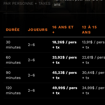
PAR PERSONNE + TAXES
ans
16 ANS ET
12 À 15
DURÉE
JOUEURS
+
ANS
30
18,26$ / pers
13,91$ / pers
2–6
minutes
+ tx
+ tx
60
33,92$ / pers
22,61$ / per
2–6
minutes
+ tx
+ tx
90
45,23$ / pers
30,44$ / per
2–6
minutes
+ tx
+ tx
120
49,99$ / pers
34,99$ / per
2–6
minutes
+ tx
+ tx